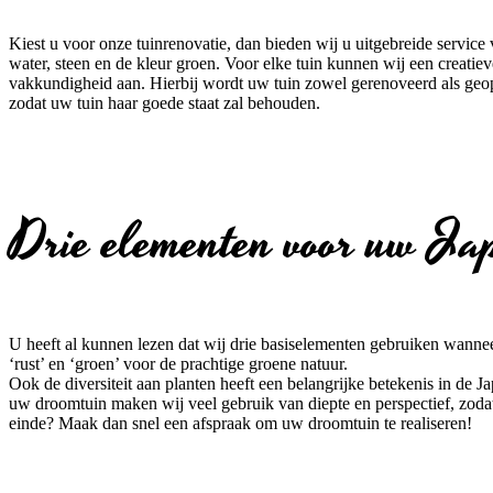
Kiest u voor onze tuinrenovatie, dan bieden wij u uitgebreide service
water, steen en de kleur groen. Voor elke tuin kunnen wij een creat
vakkundigheid aan. Hierbij wordt uw tuin zowel gerenoveerd als geopt
zodat uw tuin haar goede staat zal behouden.
Drie elementen voor uw Jap
U heeft al kunnen lezen dat wij drie basiselementen gebruiken wanne
‘rust’ en ‘groen’ voor de prachtige groene natuur.
Ook de diversiteit aan planten heeft een belangrijke betekenis in de J
uw droomtuin maken wij veel gebruik van diepte en perspectief, zodat u
einde? Maak dan snel een afspraak om uw droomtuin te realiseren!