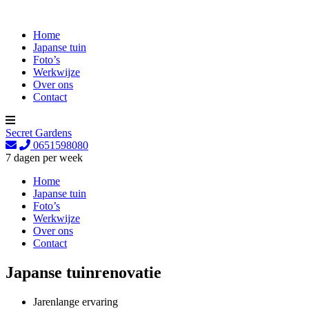
Sluit
Home
Japanse tuin
Foto’s
Werkwijze
Over ons
Contact
Secret Gardens
0651598080
7 dagen per week
Home
Japanse tuin
Foto’s
Werkwijze
Over ons
Contact
Japanse tuinrenovatie
Jarenlange ervaring